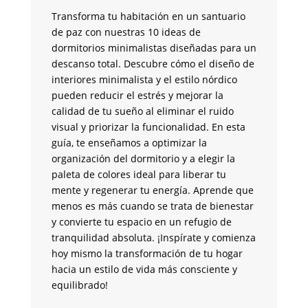
G
Transforma tu habitación en un santuario
de paz con nuestras 10 ideas de
¿B
dormitorios minimalistas diseñadas para un
y 
descanso total. Descubre cómo el diseño de
co
interiores minimalista y el estilo nórdico
fu
pueden reducir el estrés y mejorar la
la
calidad de tu sueño al eliminar el ruido
de
visual y priorizar la funcionalidad. En esta
an
guía, te enseñamos a optimizar la
su
organización del dormitorio y a elegir la
br
paleta de colores ideal para liberar tu
un
mente y regenerar tu energía. Aprende que
me
menos es más cuando se trata de bienestar
tr
y convierte tu espacio en un refugio de
pa
tranquilidad absoluta. ¡Inspírate y comienza
si
hoy mismo la transformación de tu hogar
co
hacia un estilo de vida más consciente y
m
equilibrado!