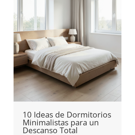
10 Ideas de Dormitorios
Minimalistas para un
C
Descanso Total
c