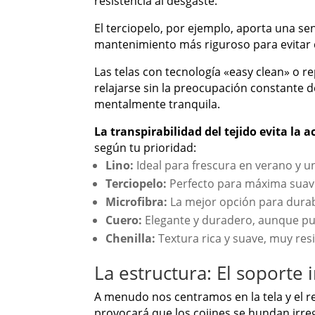
resistencia al desgaste.
El terciopelo, por ejemplo, aporta una sen
mantenimiento más riguroso para evitar qu
Las telas con tecnología «easy clean» o 
relajarse sin la preocupación constante d
mentalmente tranquila.
La transpirabilidad del tejido evita l
según tu prioridad:
Lino:
Ideal para frescura en verano y un
Terciopelo:
Perfecto para máxima suavid
Microfibra:
La mejor opción para durabi
Cuero:
Elegante y duradero, aunque pue
Chenilla:
Textura rica y suave, muy resi
La estructura: El soporte 
A menudo nos centramos en la tela y el re
provocará que los cojines se hundan irr