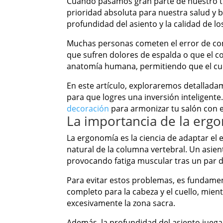
Cuando pasamos gran parte de nuestro ti
prioridad absoluta para nuestra salud y bi
profundidad del asiento y la calidad de lo
Muchas personas cometen el error de co
que sufren dolores de espalda o que el c
anatomía humana, permitiendo que el cue
En este artículo, exploraremos detallada
para que logres una inversión inteligente
decoración
para armonizar tu salón con e
La importancia de la erg
La ergonomía es la ciencia de adaptar el 
natural de la columna vertebral. Un asi
provocando fatiga muscular tras un par d
Para evitar estos problemas, es fundament
completo para la cabeza y el cuello, mie
excesivamente la zona sacra.
Además, la profundidad del asiento juega 