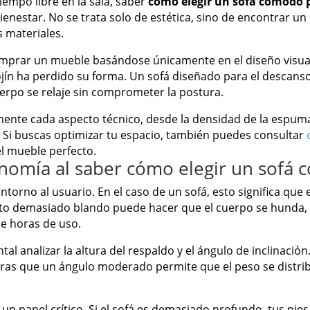
empo libre en la sala, saber
cómo elegir un sofá cómodo 
enestar. No se trata solo de estética, sino de encontrar un 
s materiales.
mprar un mueble basándose únicamente en el diseño visual
ojín ha perdido su forma. Un sofá diseñado para el descan
rpo se relaje sin comprometer la postura.
mente cada aspecto técnico, desde la densidad de la espuma
. Si buscas optimizar tu espacio, también puedes consultar
l mueble perfecto.
onomía al saber cómo elegir un sofá 
entorno al usuario. En el caso de un sofá, esto significa qu
ento demasiado blando puede hacer que el cuerpo se hunda,
e horas de uso.
al analizar la altura del respaldo y el ángulo de inclinaci
ntras que un ángulo moderado permite que el peso se distr
un papel crítico. Si el sofá es demasiado profundo, tus pies