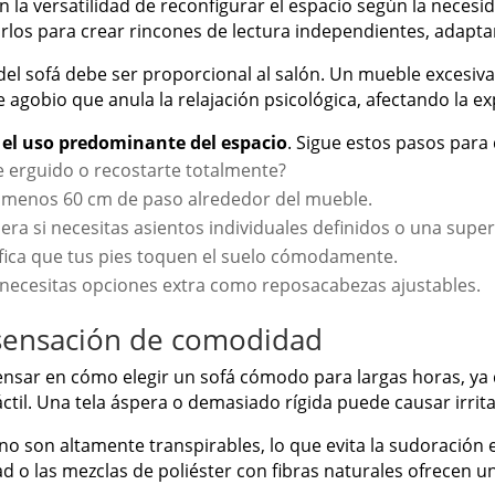
en la versatilidad de reconfigurar el espacio según la nec
arlos para crear rincones de lectura independientes, adapt
del sofá debe ser proporcional al salón. Un mueble excesi
gobio que anula la relajación psicológica, afectando la ex
 el uso predominante del espacio
. Sigue estos pasos para d
e erguido o recostarte totalmente?
l menos 60 cm de paso alrededor del mueble.
ra si necesitas asientos individuales definidos o una super
ifica que tus pies toquen el suelo cómodamente.
 necesitas opciones extra como reposacabezas ajustables.
 sensación de comodidad
pensar en cómo elegir un sofá cómodo para largas horas, ya 
ctil. Una tela áspera o demasiado rígida puede causar irrita
lino son altamente transpirables, lo que evita la sudoración
idad o las mezclas de poliéster con fibras naturales ofrecen 