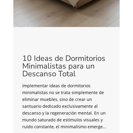
C
c
C
¿B
y 
co
10 Ideas de Dormitorios
fu
Minimalistas para un
la
Descanso Total
de
an
Implementar ideas de dormitorios
su
minimalistas no se trata simplemente de
br
eliminar muebles, sino de crear un
un
santuario dedicado exclusivamente al
me
descanso y la regeneración mental. En un
tr
mundo saturado de estímulos visuales y
pa
ruido constante, el minimalismo emerge...
si