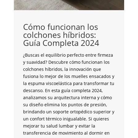
C
i
Cómo funcionan los
C
colchones híbridos:
Guía Completa 2024
¿S
co
¿Buscas el equilibrio perfecto entre firmeza
pe
y suavidad? Descubre cómo funcionan los
to
colchones híbridos, la innovación que
un
fusiona lo mejor de los muelles ensacados y
mo
la espuma viscoelástica para transformar tu
in
descanso. En esta guía completa 2024,
cr
analizamos su arquitectura interna y cómo
co
su diseño elimina los puntos de presión,
an
brindando un soporte ortopédico superior y
de
un confort térmico inigualable. Si quieres
co
mejorar tu salud lumbar y evitar la
en
transferencia de movimiento al dormir en
co