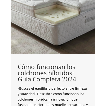
C
i
Cómo funcionan los
C
colchones híbridos:
Guía Completa 2024
¿S
co
¿Buscas el equilibrio perfecto entre firmeza
pe
y suavidad? Descubre cómo funcionan los
to
colchones híbridos, la innovación que
un
fusiona lo mejor de los muelles ensacados y