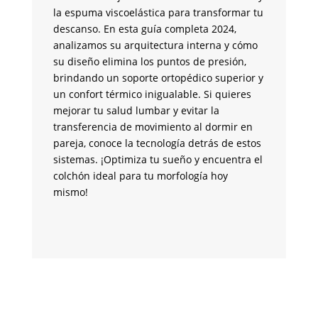
mo
la espuma viscoelástica para transformar tu
in
descanso. En esta guía completa 2024,
cr
analizamos su arquitectura interna y cómo
co
su diseño elimina los puntos de presión,
an
brindando un soporte ortopédico superior y
de
un confort térmico inigualable. Si quieres
co
mejorar tu salud lumbar y evitar la
en
transferencia de movimiento al dormir en
co
pareja, conoce la tecnología detrás de estos
se
sistemas. ¡Optimiza tu sueño y encuentra el
ve
colchón ideal para tu morfología hoy
te
mismo!
m