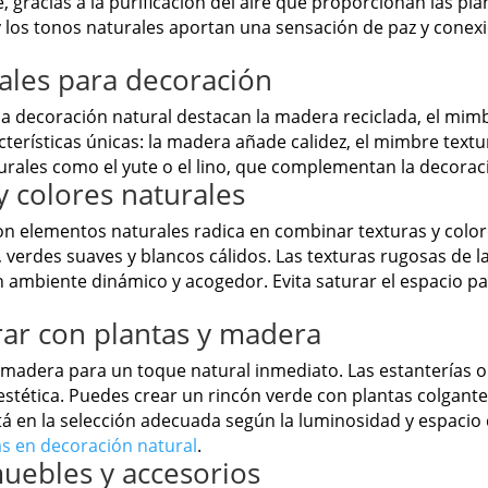
gracias a la purificación del aire que proporcionan las pla
y los tonos naturales aportan una sensación de paz y conexi
ales para decoración
a decoración natural destacan la madera reciclada, el mimbr
cterísticas únicas: la madera añade calidez, el mimbre textu
aturales como el yute o el lino, que complementan la decorac
 colores naturales
n elementos naturales radica en combinar texturas y color
a, verdes suaves y blancos cálidos. Las texturas rugosas de
n ambiente dinámico y acogedor. Evita saturar el espacio p
rar con plantas y madera
 madera para un toque natural inmediato. Las estanterías 
estética. Puedes crear un rincón verde con plantas colgant
á en la selección adecuada según la luminosidad y espacio 
as en decoración natural
.
uebles y accesorios