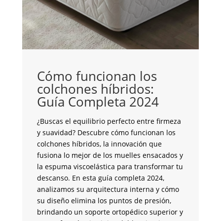
C
i
Cómo funcionan los
C
colchones híbridos:
Guía Completa 2024
¿S
co
¿Buscas el equilibrio perfecto entre firmeza
pe
y suavidad? Descubre cómo funcionan los
to
colchones híbridos, la innovación que
un
fusiona lo mejor de los muelles ensacados y
mo
la espuma viscoelástica para transformar tu
in
descanso. En esta guía completa 2024,
cr
analizamos su arquitectura interna y cómo
co
su diseño elimina los puntos de presión,
an
brindando un soporte ortopédico superior y
de