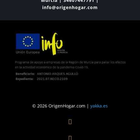
Murcia | 34607447791 |
info@origenhogar.com
© 2026 OrigenHogar.com |
yakka.es

