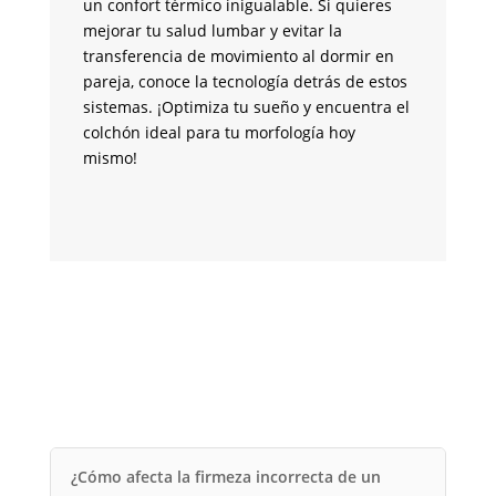
un confort térmico inigualable. Si quieres
co
mejorar tu salud lumbar y evitar la
en
transferencia de movimiento al dormir en
co
pareja, conoce la tecnología detrás de estos
se
sistemas. ¡Optimiza tu sueño y encuentra el
ve
colchón ideal para tu morfología hoy
te
mismo!
m
¿Cómo afecta la firmeza incorrecta de un