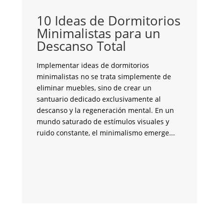
y 
co
10 Ideas de Dormitorios
fu
Minimalistas para un
la
Descanso Total
de
an
Implementar ideas de dormitorios
su
minimalistas no se trata simplemente de
br
eliminar muebles, sino de crear un
un
santuario dedicado exclusivamente al
me
descanso y la regeneración mental. En un
tr
mundo saturado de estímulos visuales y
pa
ruido constante, el minimalismo emerge...
si
co
m