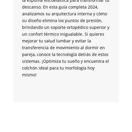
la espuma viscoelástica para transformar tu
in
descanso. En esta guía completa 2024,
cr
analizamos su arquitectura interna y cómo
co
su diseño elimina los puntos de presión,
an
brindando un soporte ortopédico superior y
de
un confort térmico inigualable. Si quieres
co
mejorar tu salud lumbar y evitar la
en
transferencia de movimiento al dormir en
co
pareja, conoce la tecnología detrás de estos
se
sistemas. ¡Optimiza tu sueño y encuentra el
ve
colchón ideal para tu morfología hoy
te
mismo!
m