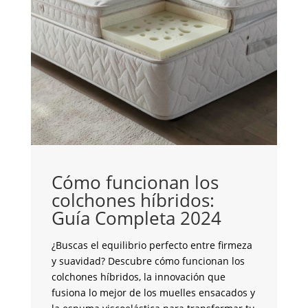
C
i
Cómo funcionan los
C
colchones híbridos:
Guía Completa 2024
¿S
co
¿Buscas el equilibrio perfecto entre firmeza
pe
y suavidad? Descubre cómo funcionan los
to
colchones híbridos, la innovación que
un
fusiona lo mejor de los muelles ensacados y
mo