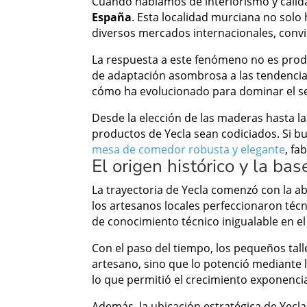
Cuando hablamos de interiorismo y calid
España
. Esta localidad murciana no solo
diversos mercados internacionales, conv
La respuesta a este fenómeno no es produ
de adaptación asombrosa a las tendencias
cómo ha evolucionado para dominar el se
Desde la elección de las maderas hasta 
productos de Yecla sean codiciados. Si b
mesa de comedor robusta y elegante
, fa
El origen histórico y la bas
La trayectoria de Yecla comenzó con la a
los artesanos locales perfeccionaron té
de conocimiento técnico inigualable en el 
Con el paso del tiempo, los pequeños tall
artesano, sino que lo potenció mediante l
lo que permitió el crecimiento exponencia
Además, la ubicación estratégica de Yecla 