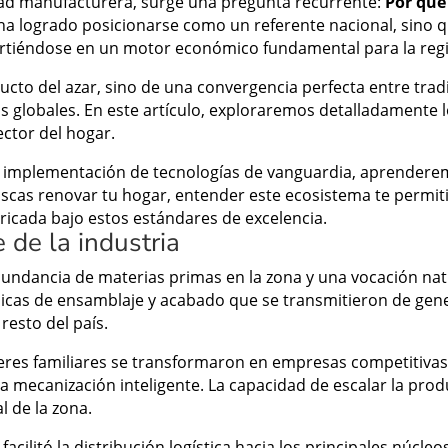
ad manufacturera, surge una pregunta recurrente:
Por qué
 ha logrado posicionarse como un referente nacional, sino q
irtiéndose en un motor económico fundamental para la reg
cto del azar, sino de una convergencia perfecta entre trad
 globales. En este artículo, exploraremos detalladamente lo
ctor del hogar.
la implementación de tecnologías de vanguardia, aprendere
uscas renovar tu hogar, entender este ecosistema te permiti
bricada bajo estos estándares de excelencia.
e de la industria
bundancia de materias primas en la zona y una vocación natu
cnicas de ensamblaje y acabado que se transmitieron de ge
resto del país.
eres familiares se transformaron en empresas competitivas. 
a mecanización inteligente. La capacidad de escalar la produ
l de la zona.
facilitó la distribución logística hacia los principales núcl