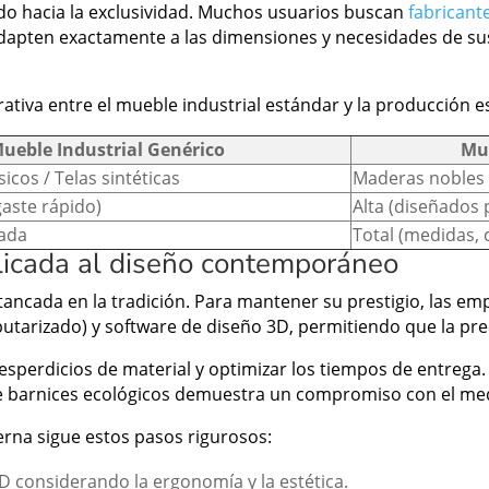
do hacia la exclusividad. Muchos usuarios buscan
fabricant
apten exactamente a las dimensiones y necesidades de sus 
iva entre el mueble industrial estándar y la producción es
ueble Industrial Genérico
Mue
cos / Telas sintéticas
Maderas nobles /
aste rápido)
Alta (diseñados
tada
Total (medidas, c
plicada al diseño contemporáneo
tancada en la tradición. Para mantener su prestigio, las em
arizado) y software de diseño 3D, permitiendo que la preci
sperdicios de material y optimizar los tiempos de entrega.
e barnices ecológicos demuestra un compromiso con el medi
rna sigue estos pasos rigurosos:
 considerando la ergonomía y la estética.