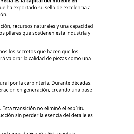
 Yecla es la capital del mueble en
ue ha exportado su sello de excelencia a
ión.
ición, recursos naturales y una capacidad
s pilares que sostienen esta industria y
mos los secretos que hacen que los
rá valorar la calidad de piezas como una
ral por la carpintería. Durante décadas,
neración en generación, creando una base
Esta transición no eliminó el espíritu
cción sin perder la esencia del detalle es
eos urbanos de España. Esta ventaja