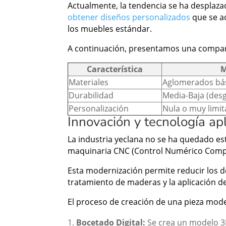
Actualmente, la tendencia se ha desplaza
obtener diseños personalizados
que se ad
los muebles estándar.
A continuación, presentamos una comparat
Característica
M
Materiales
Aglomerados bási
Durabilidad
Media-Baja (desg
Personalización
Nula o muy limi
Innovación y tecnología a
La industria yeclana no se ha quedado es
maquinaria CNC (Control Numérico Comput
Esta modernización permite reducir los de
tratamiento de maderas y la aplicación d
El proceso de creación de una pieza mode
Bocetado Digital:
Se crea un modelo 3D