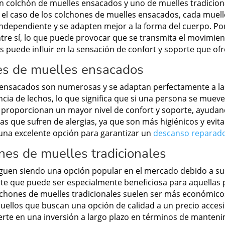
 un colchón de muelles ensacados y uno de muelles tradicion
En el caso de los colchones de muelles ensacados, cada muel
dependiente y se adapten mejor a la forma del cuerpo. Por
ntre sí, lo que puede provocar que se transmita el movimien
les puede influir en la sensación de confort y soporte que o
nes de muelles ensacados
s ensacados son numerosas y se adaptan perfectamente a la
a de lechos, lo que significa que si una persona se mueve 
proporcionan un mayor nivel de confort y soporte, ayudando
s que sufren de alergias, ya que son más higiénicos y evit
una excelente opción para garantizar un
descanso reparad
ones de muelles tradicionales
siguen siendo una opción popular en el mercado debido a s
te que puede ser especialmente beneficiosa para aquellas 
chones de muelles tradicionales suelen ser más económicos
quellos que buscan una opción de calidad a un precio acces
ierte en una inversión a largo plazo en términos de mantenim