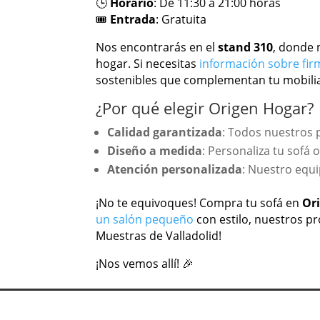
🕒
Horario
: De 11:30 a 21:00 horas
🎟️
Entrada
: Gratuita
Nos encontrarás en el
stand 310
, donde 
hogar. Si necesitas
información sobre fir
sostenibles que complementan tu mobilia
¿Por qué elegir Origen Hogar?
Calidad garantizada
: Todos nuestros 
Diseño a medida
: Personaliza tu sofá 
Atención personalizada
: Nuestro equi
¡No te equivoques! Compra tu sofá en
Or
un salón pequeño
con estilo, nuestros pr
Muestras de Valladolid!
¡Nos vemos allí! 🎉