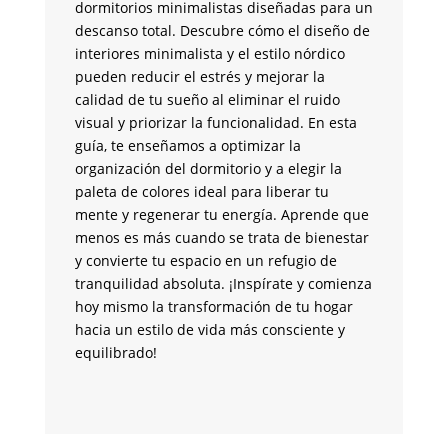
dormitorios minimalistas diseñadas para un
y 
descanso total. Descubre cómo el diseño de
co
interiores minimalista y el estilo nórdico
fu
pueden reducir el estrés y mejorar la
la
calidad de tu sueño al eliminar el ruido
de
visual y priorizar la funcionalidad. En esta
an
guía, te enseñamos a optimizar la
su
organización del dormitorio y a elegir la
br
paleta de colores ideal para liberar tu
un
mente y regenerar tu energía. Aprende que
me
menos es más cuando se trata de bienestar
tr
y convierte tu espacio en un refugio de
pa
tranquilidad absoluta. ¡Inspírate y comienza
si
hoy mismo la transformación de tu hogar
co
hacia un estilo de vida más consciente y
m
equilibrado!