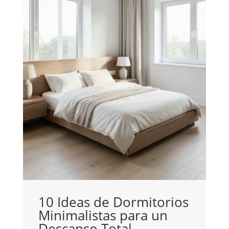
10 Ideas de Dormitorios
Minimalistas para un
C
Descanso Total