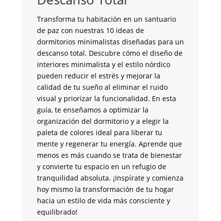
c
G
Transforma tu habitación en un santuario
de paz con nuestras 10 ideas de
¿B
dormitorios minimalistas diseñadas para un
y 
descanso total. Descubre cómo el diseño de
co
interiores minimalista y el estilo nórdico
fu
pueden reducir el estrés y mejorar la
la
calidad de tu sueño al eliminar el ruido
de
visual y priorizar la funcionalidad. En esta
an
guía, te enseñamos a optimizar la
su
organización del dormitorio y a elegir la
br
paleta de colores ideal para liberar tu
un
mente y regenerar tu energía. Aprende que
me
menos es más cuando se trata de bienestar
tr
y convierte tu espacio en un refugio de
pa
tranquilidad absoluta. ¡Inspírate y comienza
si
hoy mismo la transformación de tu hogar
co
hacia un estilo de vida más consciente y
m
equilibrado!