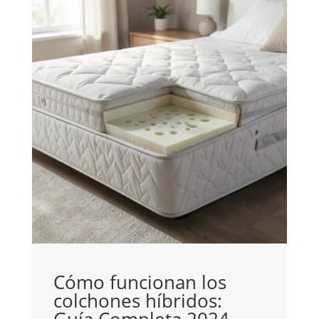
C
i
Cómo funcionan los
C
colchones híbridos: