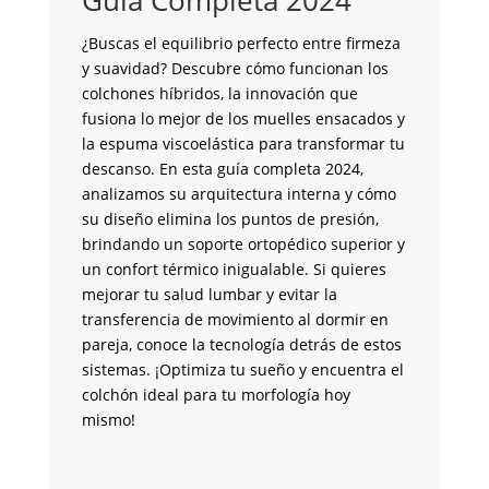
Guía Completa 2024
¿S
co
¿Buscas el equilibrio perfecto entre firmeza
pe
y suavidad? Descubre cómo funcionan los
to
colchones híbridos, la innovación que
un
fusiona lo mejor de los muelles ensacados y
mo
la espuma viscoelástica para transformar tu
in
descanso. En esta guía completa 2024,
cr
analizamos su arquitectura interna y cómo
co
su diseño elimina los puntos de presión,
an
brindando un soporte ortopédico superior y
de
un confort térmico inigualable. Si quieres
co
mejorar tu salud lumbar y evitar la
en
transferencia de movimiento al dormir en
co
pareja, conoce la tecnología detrás de estos
se
sistemas. ¡Optimiza tu sueño y encuentra el
ve
colchón ideal para tu morfología hoy
te
mismo!
m