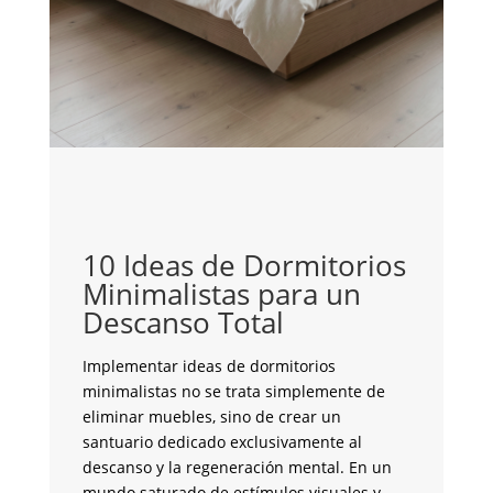
C
c
G
¿B
y 
co
10 Ideas de Dormitorios
fu
Minimalistas para un
la
Descanso Total
de
an
Implementar ideas de dormitorios
su
minimalistas no se trata simplemente de
br
eliminar muebles, sino de crear un
un
santuario dedicado exclusivamente al
me
descanso y la regeneración mental. En un
tr
mundo saturado de estímulos visuales y