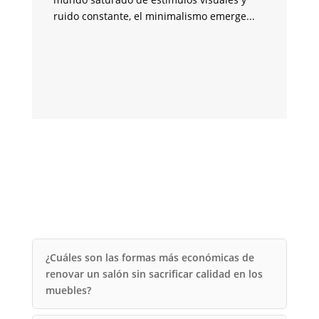
pa
ruido constante, el minimalismo emerge...
si
co
m
¿Cuáles son las formas más económicas de
renovar un salón sin sacrificar calidad en los
muebles?