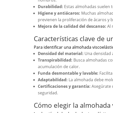
hombros.
Durabilidad:
Estas almohadas suelen t
Higiene y antiácaros:
Muchas almohadas
previenen la proliferación de ácaros y b
Mejora de la calidad del descanso:
Al 
Características clave de
Para identificar una almohada viscoelást
Densidad del material:
Una densidad a
Transpirabilidad:
Busca almohadas con c
acumulación de calor.
Funda desmontable y lavable:
Facilita
Adaptabilidad:
La almohada debe moldea
Certificaciones y garantía:
Asegúrate q
seguridad.
Cómo elegir la almohada v