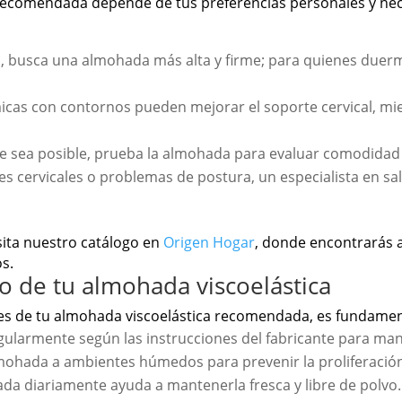
a recomendada depende de tus preferencias personales y ne
, busca una almohada más alta y firme; para quienes duer
as con contornos pueden mejorar el soporte cervical, mie
 sea posible, prueba la almohada para evaluar comodidad 
res cervicales o problemas de postura, un especialista en s
isita nuestro catálogo en
Origen Hogar
, donde encontrarás
os.
 de tu almohada viscoelástica
es de tu almohada viscoelástica recomendada, es fundament
gularmente según las instrucciones del fabricante para man
ohada a ambientes húmedos para prevenir la proliferación
da diariamente ayuda a mantenerla fresca y libre de polvo.