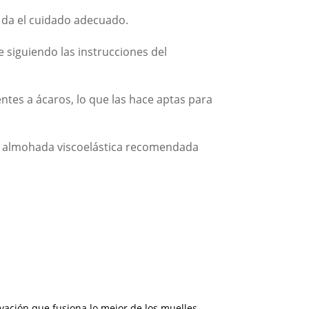
e da el cuidado adecuado.
 siguiendo las instrucciones del
tes a ácaros, lo que las hace aptas para
na almohada viscoelástica recomendada
ovación que fusiona lo mejor de los muelles