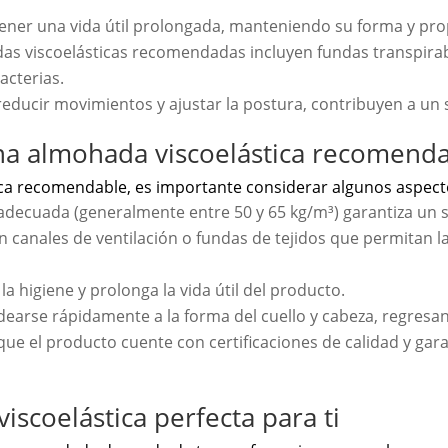
ener una vida útil prolongada, manteniendo su forma y pr
 viscoelásticas recomendadas incluyen fundas transpirabl
acterias.
reducir movimientos y ajustar la postura, contribuyen a u
 una almohada viscoelástica recomend
ica recomendable, es importante considerar algunos aspecto
decuada (generalmente entre 50 y 65 kg/m³) garantiza un s
anales de ventilación o fundas de tejidos que permitan la c
 la higiene y prolonga la vida útil del producto.
rse rápidamente a la forma del cuello y cabeza, regresand
ue el producto cuente con certificaciones de calidad y gar
iscoelástica perfecta para ti