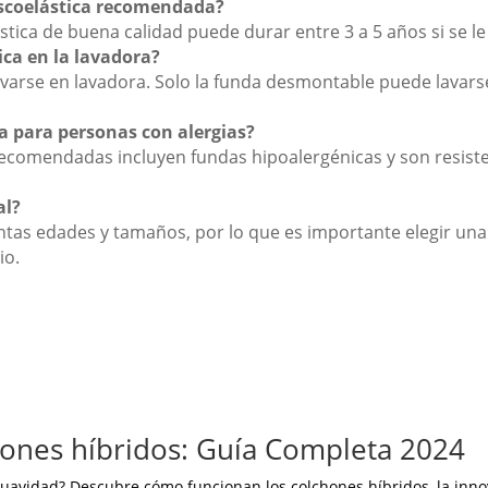
scoelástica recomendada?
ica de buena calidad puede durar entre 3 a 5 años si se l
ica en la lavadora?
avarse en lavadora. Solo la funda desmontable puede lavarse
a para personas con alergias?
ecomendadas incluyen fundas hipoalergénicas y son resisten
al?
tintas edades y tamaños, por lo que es importante elegir u
io.
ones híbridos: Guía Completa 2024
 suavidad? Descubre cómo funcionan los colchones híbridos, la inn