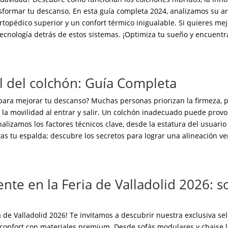
sformar tu descanso. En esta guía completa 2024, analizamos su ar
topédico superior y un confort térmico inigualable. Si quieres mejo
ecnología detrás de estos sistemas. ¡Optimiza tu sueño y encuentra
al del colchón: Guía Completa
 para mejorar tu descanso? Muchas personas priorizan la firmeza, pe
 la movilidad al entrar y salir. Un colchón inadecuado puede prov
lizamos los factores técnicos clave, desde la estatura del usuari
 tu espalda; descubre los secretos para lograr una alineación ver
te en la Feria de Valladolid 2026: so
 de Valladolid 2026! Te invitamos a descubrir nuestra exclusiva sel
confort con materiales premium. Desde sofás modulares y chaise lo