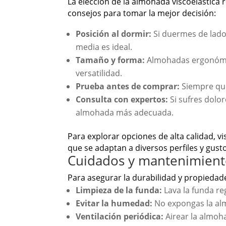
La elección de la almohada viscoelástic
consejos para tomar la mejor decisión:
Posición al dormir:
Si duermes de lado
media es ideal.
Tamaño y forma:
Almohadas ergonómic
versatilidad.
Prueba antes de comprar:
Siempre que
Consulta con expertos:
Si sufres dolo
almohada más adecuada.
Para explorar opciones de alta calidad, v
que se adaptan a diversos perfiles y gust
Cuidados y mantenimiento
Para asegurar la durabilidad y propiedad
Limpieza de la funda:
Lava la funda re
Evitar la humedad:
No expongas la alm
Ventilación periódica:
Airear la almoha