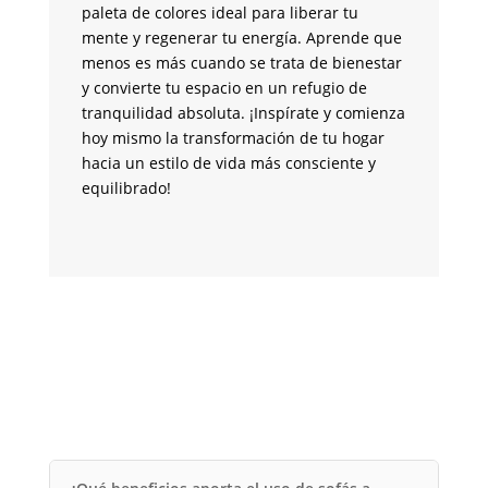
br
paleta de colores ideal para liberar tu
un
mente y regenerar tu energía. Aprende que
me
menos es más cuando se trata de bienestar
tr
y convierte tu espacio en un refugio de
pa
tranquilidad absoluta. ¡Inspírate y comienza
si
hoy mismo la transformación de tu hogar
co
hacia un estilo de vida más consciente y
m
equilibrado!