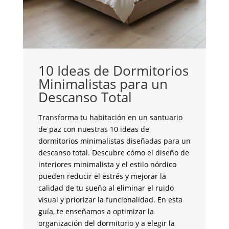
10 Ideas de Dormitorios
Minimalistas para un
C
Descanso Total
c
G
Transforma tu habitación en un santuario
de paz con nuestras 10 ideas de
¿B
dormitorios minimalistas diseñadas para un
y 
descanso total. Descubre cómo el diseño de
co
interiores minimalista y el estilo nórdico
fu
pueden reducir el estrés y mejorar la
la
calidad de tu sueño al eliminar el ruido
de
visual y priorizar la funcionalidad. En esta
an
guía, te enseñamos a optimizar la
su
organización del dormitorio y a elegir la