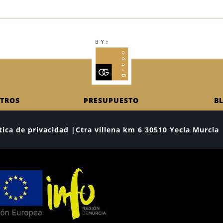
TROS
PRESUPUESTO
B
lítica de privacidad |Ctra villena km 6 30510 Yecla Murc