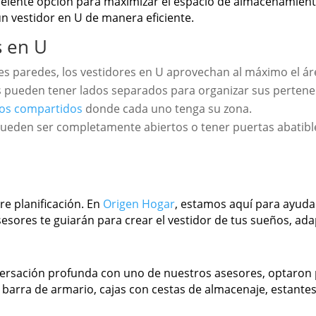
elente opción para maximizar el espacio de almacenamiento 
n vestidor en U de manera eficiente.
s en U
 tres paredes, los vestidores en U aprovechan al máximo el ár
as pueden tener lados separados para organizar sus pertenen
ios compartidos
donde cada uno tenga su zona.
 pueden ser completamente abiertos o tener puertas abatibl
re planificación. En
Origen Hogar
, estamos aquí para ayudar
asesores te guiarán para crear el vestidor de tus sueños, a
versación profunda con uno de nuestros asesores, optaron 
n barra de armario, cajas con cestas de almacenaje, estante