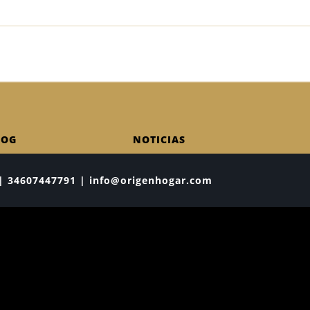
LOG
NOTICIAS
ia | 34607447791 | info@origenhogar.com