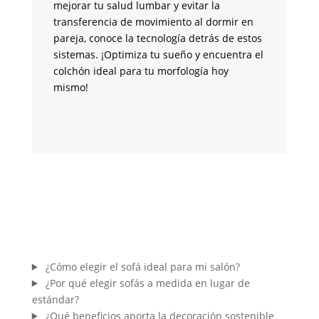
mejorar tu salud lumbar y evitar la
en
transferencia de movimiento al dormir en
co
pareja, conoce la tecnología detrás de estos
se
sistemas. ¡Optimiza tu sueño y encuentra el
ve
colchón ideal para tu morfología hoy
te
mismo!
m
¿Cómo elegir el sofá ideal para mi salón?
¿Por qué elegir sofás a medida en lugar de
estándar?
¿Qué beneficios aporta la decoración sostenible