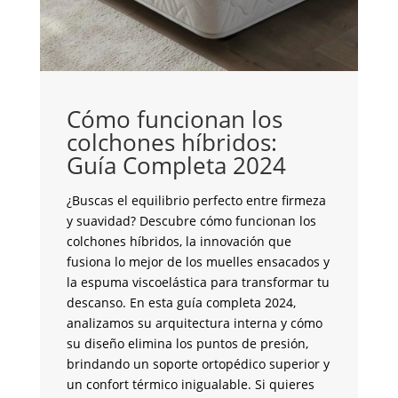
C
i
Cómo funcionan los
C
colchones híbridos:
Guía Completa 2024
¿S
co
¿Buscas el equilibrio perfecto entre firmeza
pe
y suavidad? Descubre cómo funcionan los
to
colchones híbridos, la innovación que
un
fusiona lo mejor de los muelles ensacados y
mo
la espuma viscoelástica para transformar tu
in
descanso. En esta guía completa 2024,
cr
analizamos su arquitectura interna y cómo
co
su diseño elimina los puntos de presión,
an
brindando un soporte ortopédico superior y
de
un confort térmico inigualable. Si quieres
co