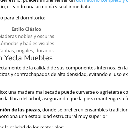
rder estilo, puedes implementar un
dormitorio completo y 
rio, creando una armonía visual inmediata.
 para el dormitorio:
Estilo Clásico
Maderas nobles y oscuras
Cómodas y baúles visibles
Caobas, nogales, dorados
en Yecla Muebles
ctamente de la calidad de sus componentes internos. En la
cizas y contrachapados de alta densidad, evitando el uso e
tico; una madera mal secada puede curvarse o agrietarse con
zan la fibra del árbol, asegurando que la pieza mantenga su
unión de las piezas
, donde se prefieren ensambles tradicion
oporciona una estabilidad estructural muy superior.
r la calidad de los materiales: