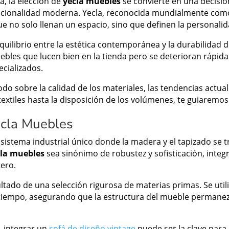
, la elección de
yecla muebles
se convierte en una decisió
uncionalidad moderna. Yecla, reconocida mundialmente como
que no solo llenan un espacio, sino que definen la personali
equilibrio entre la estética contemporánea y la durabilidad 
bles que lucen bien en la tienda pero se deterioran rápidam
ecializados.
odo sobre la calidad de los materiales, las tendencias actu
 textiles hasta la disposición de los volúmenes, te guiaremo
ecla Muebles
sistema industrial único donde la madera y el tapizado se t
cla muebles
sea sinónimo de robustez y sofisticación, int
ero.
ultado de una selección rigurosa de materias primas. Se utili
 tiempo, asegurando que la estructura del mueble permanezc
, integrar un
sofá de diseño vintage
puede ser la clave para 