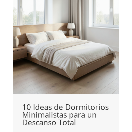
10 Ideas de Dormitorios
Minimalistas para un
C
Descanso Total
c