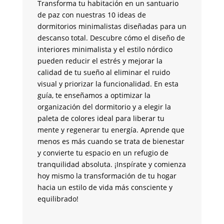
G
Transforma tu habitación en un santuario
de paz con nuestras 10 ideas de
¿B
dormitorios minimalistas diseñadas para un
y 
descanso total. Descubre cómo el diseño de
co
interiores minimalista y el estilo nórdico
fu
pueden reducir el estrés y mejorar la
la
calidad de tu sueño al eliminar el ruido
de
visual y priorizar la funcionalidad. En esta
an
guía, te enseñamos a optimizar la
su
organización del dormitorio y a elegir la
br
paleta de colores ideal para liberar tu
un
mente y regenerar tu energía. Aprende que
me
menos es más cuando se trata de bienestar
tr
y convierte tu espacio en un refugio de
pa
tranquilidad absoluta. ¡Inspírate y comienza
si
hoy mismo la transformación de tu hogar
co
hacia un estilo de vida más consciente y
m
equilibrado!