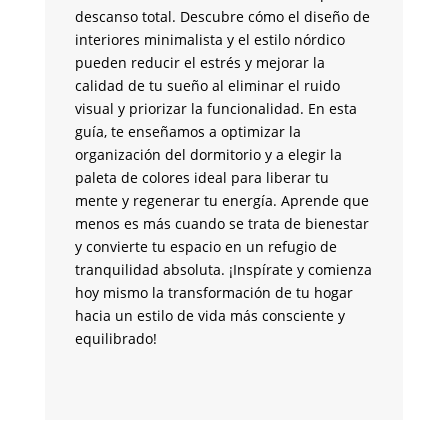
y 
descanso total. Descubre cómo el diseño de
co
interiores minimalista y el estilo nórdico
fu
pueden reducir el estrés y mejorar la
la
calidad de tu sueño al eliminar el ruido
de
visual y priorizar la funcionalidad. En esta
an
guía, te enseñamos a optimizar la
su
organización del dormitorio y a elegir la
br
paleta de colores ideal para liberar tu
un
mente y regenerar tu energía. Aprende que
me
menos es más cuando se trata de bienestar
tr
y convierte tu espacio en un refugio de
pa
tranquilidad absoluta. ¡Inspírate y comienza
si
hoy mismo la transformación de tu hogar
co
hacia un estilo de vida más consciente y
m
equilibrado!