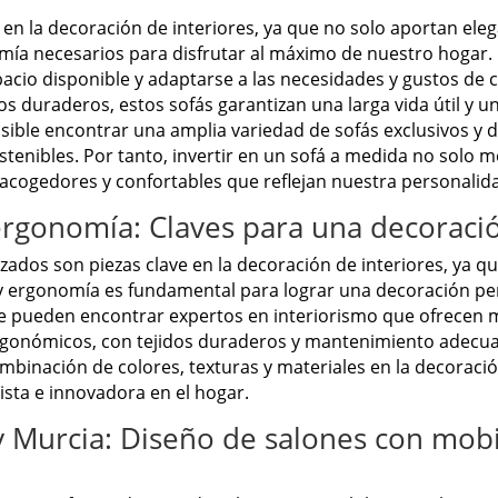
n la decoración de interiores, ya que no solo aportan elega
omía necesarios para disfrutar al máximo de nuestro hogar
pacio disponible y adaptarse a las necesidades y gustos de 
idos duraderos, estos sofás garantizan una larga vida útil y 
osible encontrar una amplia variedad de sofás exclusivos y d
nibles. Por tanto, invertir en un sofá a medida no solo me
cogedores y confortables que reflejan nuestra personalidad
ergonomía: Claves para una decoració
dos son piezas clave en la decoración de interiores, ya que
 y ergonomía es fundamental para lograr una decoración pe
se pueden encontrar expertos en interiorismo que ofrecen m
rgonómicos, con tejidos duraderos y mantenimiento adecuad
mbinación de colores, texturas y materiales en la decoració
ista e innovadora en el hogar.
 y Murcia: Diseño de salones con mobil