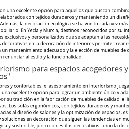
on una excelente opción para aquellos que buscan combina
elaborados con tejidos duraderos y manteniendo un diseño
r. Además, la decoración ecológica se ha vuelto cada vez m
obiliario. En Yecla y Murcia, destinos reconocidos por su in
 exclusivos y personalizados que se adaptan a las necesid
s decorativos en la decoración de interiores permite crear
n un mantenimiento adecuado y la elección de muebles de ca
renunciar al estilo y la funcionalidad.
riorismo para espacios acogedores y 
os"
res y confortables, el asesoramiento en interiorismo jueg
una excelente opción para lograr un ambiente único y ada
or su tradición en la fabricación de muebles de calidad, el 
ivos. Los sofás ergonómicos, con tejidos duraderos y mante
racias al diseño de salones y la optimización de espacios, 
y soluciones en decoración que siguen las tendencias en m
ica y sostenible, junto con estilos decorativos como la deco