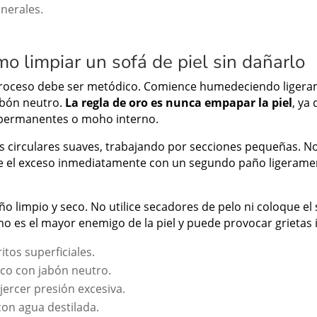
inerales.
o limpiar un sofá de piel sin dañarlo
l proceso debe ser metódico. Comience humedeciendo liger
abón neutro.
La regla de oro es nunca empapar la piel
, ya
 permanentes o moho interno.
 circulares suaves, trabajando por secciones pequeñas. No 
tire el exceso inmediatamente con un segundo paño ligeram
o limpio y seco. No utilice secadores de pelo ni coloque el s
mo es el mayor enemigo de la piel y puede provocar grietas i
itos superficiales.
co con jabón neutro.
ejercer presión excesiva.
on agua destilada.