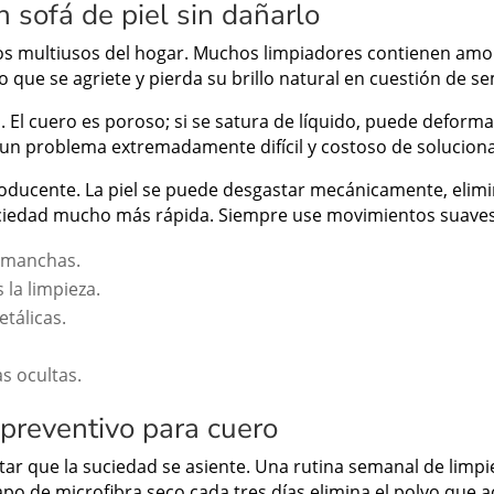
n sofá de piel sin dañarlo
s multiusos del hogar. Muchos limpiadores contienen amoní
 que se agriete y pierda su brillo natural en cuestión de s
a. El cuero es poroso; si se satura de líquido, puede deform
s un problema extremadamente difícil y costoso de soluciona
roducente. La piel se puede desgastar mecánicamente, elim
ciedad mucho más rápida. Siempre use movimientos suaves 
r manchas.
 la limpieza.
etálicas.
s ocultas.
preventivo para cuero
itar que la suciedad se asiente. Una rutina semanal de limp
po de microfibra seco cada tres días elimina el polvo que a