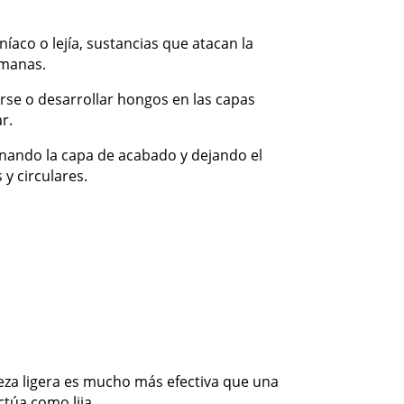
aco o lejía, sustancias que atacan la
emanas.
arse o desarrollar hongos en las capas
r.
inando la capa de acabado y dejando el
y circulares.
ieza ligera es mucho más efectiva que una
ctúa como lija.