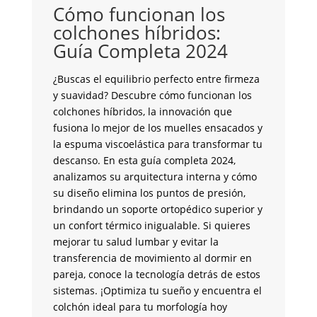
i
Cómo funcionan los
C
colchones híbridos:
Guía Completa 2024
¿S
co
¿Buscas el equilibrio perfecto entre firmeza
pe
y suavidad? Descubre cómo funcionan los
to
colchones híbridos, la innovación que
un
fusiona lo mejor de los muelles ensacados y
mo
la espuma viscoelástica para transformar tu
in
descanso. En esta guía completa 2024,
cr
analizamos su arquitectura interna y cómo
co
su diseño elimina los puntos de presión,
an
brindando un soporte ortopédico superior y
de
un confort térmico inigualable. Si quieres
co
mejorar tu salud lumbar y evitar la
en
transferencia de movimiento al dormir en
co
pareja, conoce la tecnología detrás de estos
se
sistemas. ¡Optimiza tu sueño y encuentra el
ve
colchón ideal para tu morfología hoy
te