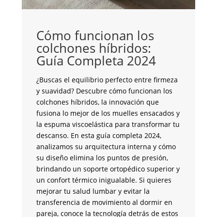
C
i
Cómo funcionan los
C
colchones híbridos:
Guía Completa 2024
¿S
co
¿Buscas el equilibrio perfecto entre firmeza
pe
y suavidad? Descubre cómo funcionan los
to
colchones híbridos, la innovación que
un
fusiona lo mejor de los muelles ensacados y
mo
la espuma viscoelástica para transformar tu
in
descanso. En esta guía completa 2024,
cr
analizamos su arquitectura interna y cómo
co
su diseño elimina los puntos de presión,
an
brindando un soporte ortopédico superior y
de
un confort térmico inigualable. Si quieres
co
mejorar tu salud lumbar y evitar la
en
transferencia de movimiento al dormir en
co
pareja, conoce la tecnología detrás de estos