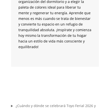
organización del dormitorio y a elegir la
br
paleta de colores ideal para liberar tu
un
mente y regenerar tu energía. Aprende que
me
menos es más cuando se trata de bienestar
tr
y convierte tu espacio en un refugio de
pa
tranquilidad absoluta. ¡Inspírate y comienza
si
hoy mismo la transformación de tu hogar
co
hacia un estilo de vida más consciente y
m
equilibrado!
¿Cuándo y dónde se celebrará Toyo Ferial 2026 y