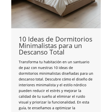
10 Ideas de Dormitorios
Minimalistas para un
C
Descanso Total
c
G
Transforma tu habitación en un santuario
de paz con nuestras 10 ideas de
¿B
dormitorios minimalistas diseñadas para un
y 
descanso total. Descubre cómo el diseño de
co
interiores minimalista y el estilo nórdico
fu
pueden reducir el estrés y mejorar la
la
calidad de tu sueño al eliminar el ruido
de
visual y priorizar la funcionalidad. En esta
an
guía, te enseñamos a optimizar la
su