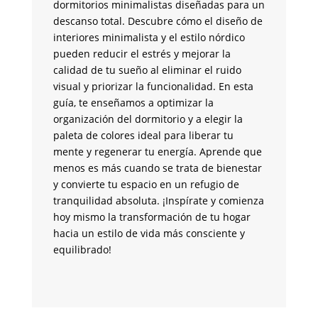
dormitorios minimalistas diseñadas para un
y 
descanso total. Descubre cómo el diseño de
co
interiores minimalista y el estilo nórdico
fu
pueden reducir el estrés y mejorar la
la
calidad de tu sueño al eliminar el ruido
de
visual y priorizar la funcionalidad. En esta
an
guía, te enseñamos a optimizar la
su
organización del dormitorio y a elegir la
br
paleta de colores ideal para liberar tu
un
mente y regenerar tu energía. Aprende que
me
menos es más cuando se trata de bienestar
tr
y convierte tu espacio en un refugio de
pa
tranquilidad absoluta. ¡Inspírate y comienza
si
hoy mismo la transformación de tu hogar
co
hacia un estilo de vida más consciente y
m
equilibrado!