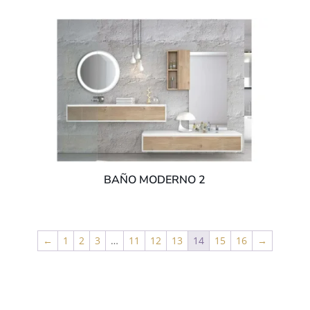
BAÑO MODERNO 2
←
1
2
3
…
11
12
13
14
15
16
→