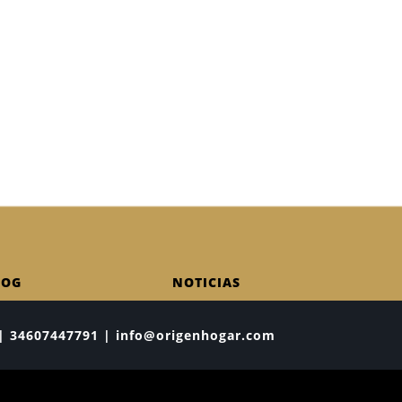
LOG
NOTICIAS
ia | 34607447791 | info@origenhogar.com