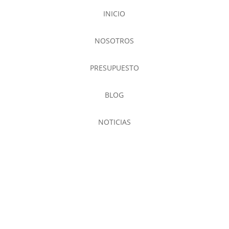
INICIO
NOSOTROS
PRESUPUESTO
BLOG
NOTICIAS
Aviso Legal | Política de cookies | Política de
privacidad |Ctra villena km 6 30510 Yecla Murcia |