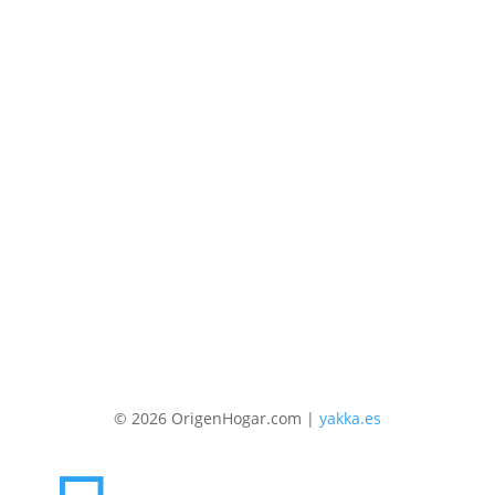
34607447791 | info@origenhogar.com
© 2026 OrigenHogar.com |
yakka.es