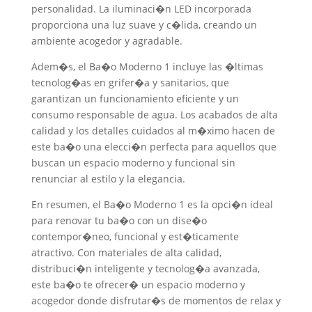
personalidad. La iluminaci�n LED incorporada
proporciona una luz suave y c�lida, creando un
ambiente acogedor y agradable.
Adem�s, el Ba�o Moderno 1 incluye las �ltimas
tecnolog�as en grifer�a y sanitarios, que
garantizan un funcionamiento eficiente y un
consumo responsable de agua. Los acabados de alta
calidad y los detalles cuidados al m�ximo hacen de
este ba�o una elecci�n perfecta para aquellos que
buscan un espacio moderno y funcional sin
renunciar al estilo y la elegancia.
En resumen, el Ba�o Moderno 1 es la opci�n ideal
para renovar tu ba�o con un dise�o
contempor�neo, funcional y est�ticamente
atractivo. Con materiales de alta calidad,
distribuci�n inteligente y tecnolog�a avanzada,
este ba�o te ofrecer� un espacio moderno y
acogedor donde disfrutar�s de momentos de relax y