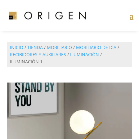
INICIO
/
TIENDA
/
MOBILIARIO
/
MOBILIARIO DE DÍA
/
RECIBIDORES Y AUXILIARES
/
ILUMINACIÓN
/
ILUMINACIÓN 1