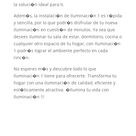
la soluci�n ideal para ti.
Adem�s, la instalaci�n de Iluminaci�n 1 es r�pida
y sencilla, por lo que podr�s disfrutar de tu nueva
iluminaci�n en cuesti�n de minutos. Ya sea que
desees iluminar tu sala de estar, dormitorio, cocina o
cualquier otro espacio de tu hogar, con Iluminaci�n
1 podr�s lograr el ambiente perfecto en cada
rinc�n.
No esperes m�s y descubre todo lo que
Iluminaci�n 1 tiene para ofrecerte. Transforma tu
hogar con una iluminaci�n de calidad, eficiente y
est�ticamente atractiva. �Ilumina tu vida con
Iluminaci�n 1!