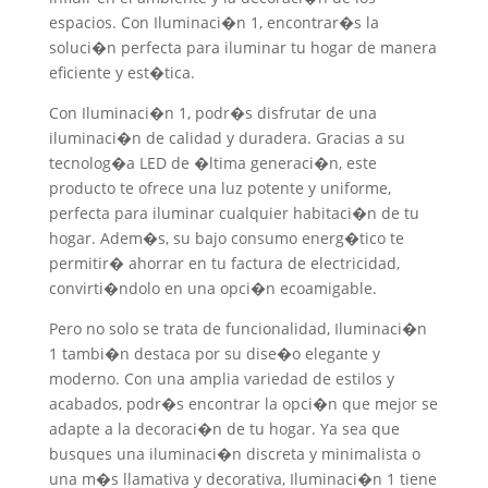
espacios. Con Iluminaci�n 1, encontrar�s la
soluci�n perfecta para iluminar tu hogar de manera
eficiente y est�tica.
Con Iluminaci�n 1, podr�s disfrutar de una
iluminaci�n de calidad y duradera. Gracias a su
tecnolog�a LED de �ltima generaci�n, este
producto te ofrece una luz potente y uniforme,
perfecta para iluminar cualquier habitaci�n de tu
hogar. Adem�s, su bajo consumo energ�tico te
permitir� ahorrar en tu factura de electricidad,
convirti�ndolo en una opci�n ecoamigable.
Pero no solo se trata de funcionalidad, Iluminaci�n
1 tambi�n destaca por su dise�o elegante y
moderno. Con una amplia variedad de estilos y
acabados, podr�s encontrar la opci�n que mejor se
adapte a la decoraci�n de tu hogar. Ya sea que
busques una iluminaci�n discreta y minimalista o
una m�s llamativa y decorativa, Iluminaci�n 1 tiene