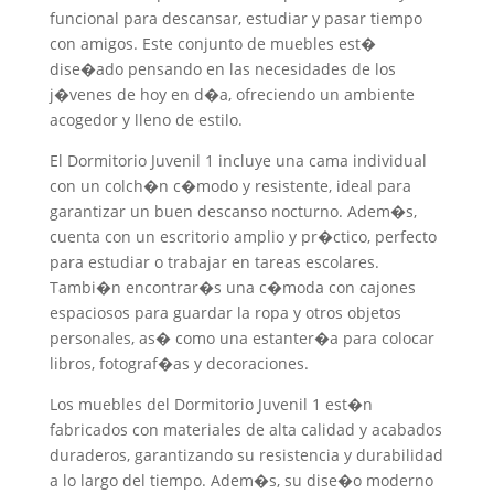
funcional para descansar, estudiar y pasar tiempo
con amigos. Este conjunto de muebles est�
dise�ado pensando en las necesidades de los
j�venes de hoy en d�a, ofreciendo un ambiente
acogedor y lleno de estilo.
El Dormitorio Juvenil 1 incluye una cama individual
con un colch�n c�modo y resistente, ideal para
garantizar un buen descanso nocturno. Adem�s,
cuenta con un escritorio amplio y pr�ctico, perfecto
para estudiar o trabajar en tareas escolares.
Tambi�n encontrar�s una c�moda con cajones
espaciosos para guardar la ropa y otros objetos
personales, as� como una estanter�a para colocar
libros, fotograf�as y decoraciones.
Los muebles del Dormitorio Juvenil 1 est�n
fabricados con materiales de alta calidad y acabados
duraderos, garantizando su resistencia y durabilidad
a lo largo del tiempo. Adem�s, su dise�o moderno