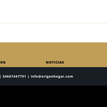
LOG
NOTICIAS
ia | 34607447791 | info@origenhogar.com