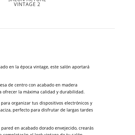
VINTAGE 2
rado en la época vintage, este salón aportará
mesa de centro con acabado en madera
a ofrecer la máxima calidad y durabilidad.
ara organizar tus dispositivos electrónicos y
ciza, perfecto para disfrutar de largas tardes
e pared en acabado dorado envejecido, crearás
n completarán el look vintage de tu salón.