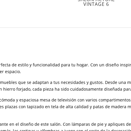
VINTAGE 6
rfecta de estilo y funcionalidad para tu hogar. Con un diseño inspi
er espacio.
e muebles que se adaptan a tus necesidades y gustos. Desde una 
en hierro forjado, cada pieza ha sido cuidadosamente diseñada par
 cómoda y espaciosa mesa de televisión con varios compartimentos p
s plazas con tapizado en tela de alta calidad y patas de madera ma
nte en el diseño de este salón. Con lámparas de pie y apliques d
más, las cortinas y alfombras a juego con el resto de la decoració