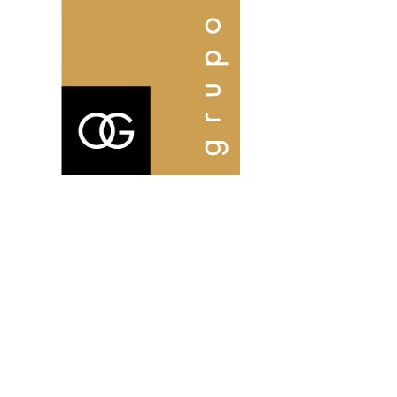
Aviso Legal | Política de cookies | Política de privacidad
|Ctra villena km 6 30510 Yecla Murcia | 34607447791 |
info@origenhogar.com