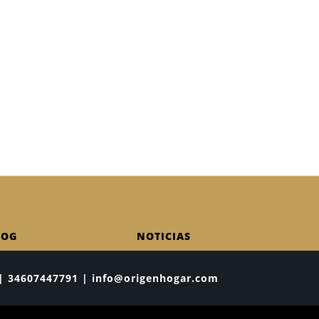
LOG
NOTICIAS
ia | 34607447791 | info@origenhogar.com