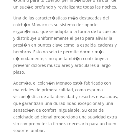
�ptimo para tu cuerpo, permiti�ndote disfrutar de
un sue�o profundo y revitalizante todas las noches.
Una de las caracter�sticas m�s destacadas del
colch�n Monaco es su sistema de soporte
ergon�mico, que se adapta a la forma de tu cuerpo
y distribuye uniformemente el peso para aliviar la
presi�n en puntos clave como la espalda, caderas y
hombros. Esto no solo te permite dormir m�s
c�modamente, sino que tambi�n contribuye a
prevenir dolores musculares y articulares a largo
plazo.
Adem�s, el colch�n Monaco est� fabricado con
materiales de primera calidad, como espuma
viscoel�stica de alta densidad y resortes ensacados,
que garantizan una durabilidad excepcional y una
sensaci�n de confort inigualable. Su capa de
acolchado adicional proporciona una suavidad extra
sin comprometer la firmeza necesaria para un buen
soporte lumbar.