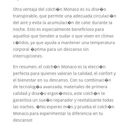
Otra ventaja del colch�n Monaco es su dise�o
transpirable, que permite una adecuada circulaci�n
del aire y evita la acumulaci�n de calor durante la
noche. Esto es especialmente beneficioso para
aquellos que tienden a sudar o que viven en climas
c�lidos, ya que ayuda a mantener una temperatura
corporal �ptima para un descanso sin
interrupciones.
En resumen, el colch�n Monaco es la elecci�n
perfecta para quienes valoran la calidad, el confort y
el bienestar en su descanso. Con su combinaci�n
de tecnolog�a avanzada, materiales de primera
calidad y dise�o ergon�mico, este colch�n te
garantiza un sue�o reparador y revitalizante todas
las noches. �No esperes m�s y prueba el colch�n
Monaco para experimentar la diferencia en tu
descanso!