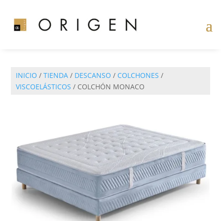
INICIO
/
TIENDA
/
DESCANSO
/
COLCHONES
/
VISCOELÁSTICOS
/ COLCHÓN MONACO