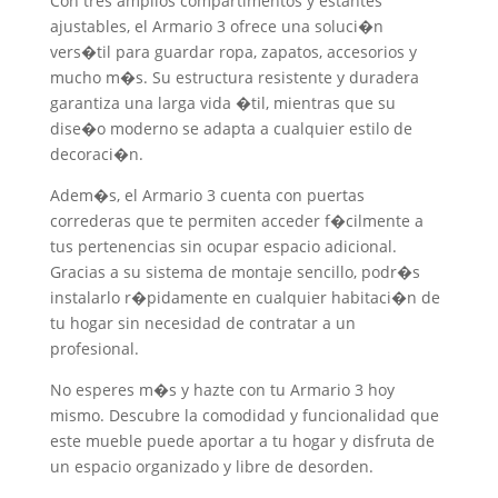
Con tres amplios compartimentos y estantes
ajustables, el Armario 3 ofrece una soluci�n
vers�til para guardar ropa, zapatos, accesorios y
mucho m�s. Su estructura resistente y duradera
garantiza una larga vida �til, mientras que su
dise�o moderno se adapta a cualquier estilo de
decoraci�n.
Adem�s, el Armario 3 cuenta con puertas
correderas que te permiten acceder f�cilmente a
tus pertenencias sin ocupar espacio adicional.
Gracias a su sistema de montaje sencillo, podr�s
instalarlo r�pidamente en cualquier habitaci�n de
tu hogar sin necesidad de contratar a un
profesional.
No esperes m�s y hazte con tu Armario 3 hoy
mismo. Descubre la comodidad y funcionalidad que
este mueble puede aportar a tu hogar y disfruta de
un espacio organizado y libre de desorden.