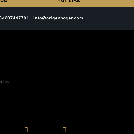
LOG
NOTICIAS
 | 34607447791 | info@origenhogar.com

