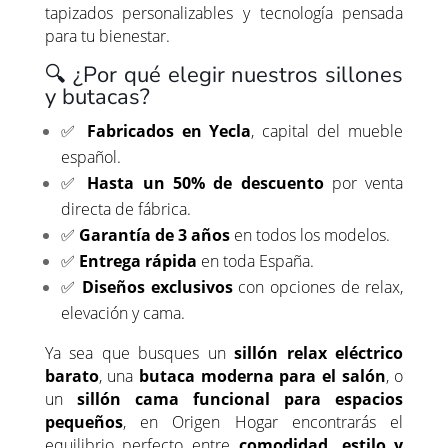
tapizados personalizables y tecnología pensada
para tu bienestar.
🔍 ¿Por qué elegir nuestros sillones
y butacas?
✅
Fabricados en Yecla
, capital del mueble
español.
✅
Hasta un 50% de descuento
por venta
directa de fábrica.
✅
Garantía de 3 años
en todos los modelos.
✅
Entrega rápida
en toda España.
✅
Diseños exclusivos
con opciones de relax,
elevación y cama.
Ya sea que busques un
sillón relax eléctrico
barato
, una
butaca moderna para el salón
, o
un
sillón cama funcional para espacios
pequeños
, en Origen Hogar encontrarás el
equilibrio perfecto entre
comodidad, estilo y